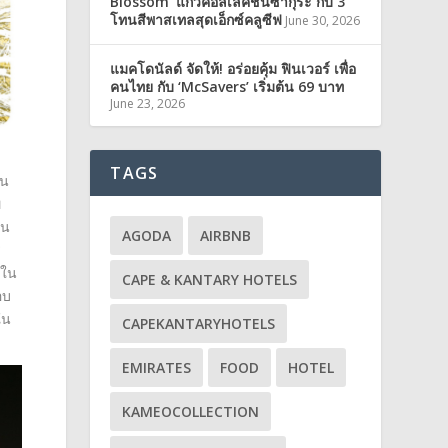
Blossom’ แก้วคอลเลคชั่นซากุระ กับ 3
โทนสีพาสเทลสุดเอ็กซ์คลูซีฟ
June 30, 2026
แมคโดนัลด์ จัดให้! อร่อยคุ้ม ฟินเวอร์ เพื่อ
คนไทย กับ ‘McSavers’ เริ่มต้น 69 บาท
June 23, 2026
TAGS
ิน
พ
าน
AGODA
AIRBNB
ร
าใน
CAPE & KANTARY HOTELS
อบ
ใน
CAPEKANTARYHOTELS
EMIRATES
FOOD
HOTEL
KAMEOCOLLECTION