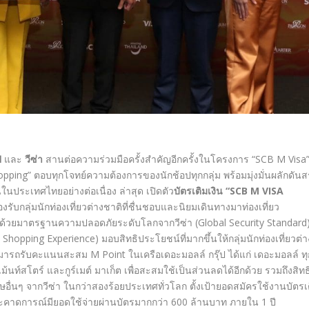
ป
และ
วีซ่า
สานต่อความร่วมมือครั้งสำคัญอีกครั้งในโครงการ “SCB M Visa
opping” ตอบทุกโจทย์ความต้องการของนักช้อปทุกกลุ่ม พร้อมมุ่งมั่นผลักดันส
นในประเทศไทยอย่างต่อเนื่อง ล่าสุด เปิดตัว
บัตรเติมเงิน
“SCB M VISA
รองรับกลุ่มนักท่องเที่ยวต่างชาติที่ชื่นชอบและนิยมเดินทางมาท่องเที่ยว
ล ด้วยมาตรฐานความปลอดภัยระดับโลกจากวีซ่า (Global Security Standard
hopping Experience) มอบสิทธิประโยชน์ที่มากขึ้นให้กลุ่มนักท่องเที่ยวต่า
ามารถรับคะแนนสะสม M Point ในเครือเดอะมอลล์ กรุ๊ป ได้แก่ เดอะมอลล์ ทุ
ม้นท์สโตร์ และกูร์เมต์ มาเก็ต เพื่อสะสมใช้เป็นส่วนลดได้อีกด้วย รวมถึงสิทธ
ศษอื่นๆ จากวีซ่า ในกว่าสองร้อยประเทศทั่วโลก ตั้งเป้ายอดสมัครใช้งานบัตรเ
ะคาดการณ์มียอดใช้จ่ายผ่านบัตรมากกว่า 600 ล้านบาท ภายใน 1 ปี