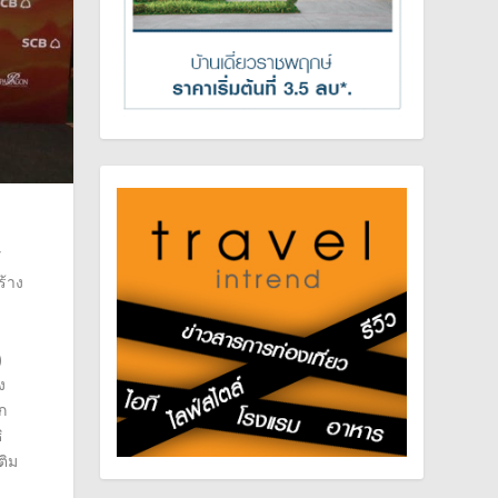
”
ร้าง
)
ง
ก
ิ
ติม