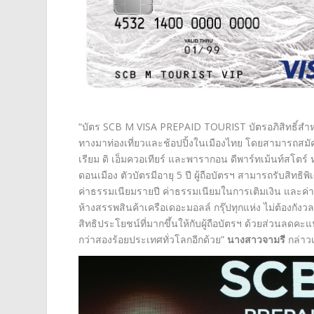
“บัตร SCB M VISA PREPAID TOURIST บัตรอภิสิทธิ์สำหรับนั
ทางมาท่องเที่ยวและช้อปปิ้งในเมืองไทย โดยสามารถสมัครง
เรียม ดิ เอ็มควอเทียร์ และพารากอน ดีพาร์ทเม้นท์สโตร
ดอนเมือง ตัวบัตรมีอายุ 5 ปี ผู้ถือบัตรฯ สามารถรับสิทธิพ
ค่าธรรมเนียมรายปี ค่าธรรมเนียมในการเติมเงิน และค่าธ
ห้างสรรพสินค้าเครือเดอะมอลล์ กรุ๊ปทุกแห่ง ไม่ต้องกั
สิทธิประโยชน์ที่มากขึ้นให้กับผู้ถือบัตรฯ ด้วยส่วนลดค
กว่าสองร้อยประเทศทั่วโลกอีกด้วย”
นางสาวจามรี
กล่าวเ