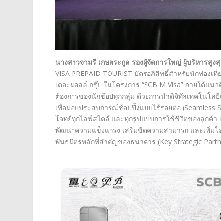
นางสาวจามรี เกษตระกูล รองผู้จัดการใหญ่ ผู้บริหารสูง
VISA PREPAID TOURIST บัตรอภิสิทธิ์สำหรับนักท่องเที
เดอะมอลล์ กรุ๊ป ในโครงการ “SCB M Visa” ภายใต้แนวคิด
ต้องการของนักช้อปทุกกลุ่ม ด้วยการนำดิจิทัลเทคโนโ
เพื่อมอบประสบการณ์ช้อปปิ้งแบบไร้รอยต่อ (Seamless S
โจทย์ทุกไลฟ์สไตล์ และทุกรูปแบบการใช้ชีวิตของลูกค้า
พัฒนาความแข็งแกร่ง เสริมขีดความสามารถ และเพิ่มโอกา
พันธมิตรหลักที่สำคัญของธนาคาร (Key Strategic Partn