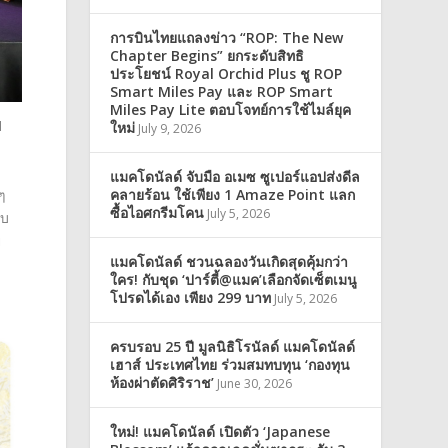
การบินไทยแถลงข่าว “ROP: The New
Chapter Begins” ยกระดับสิทธิ
ประโยชน์ Royal Orchid Plus ชู ROP
Smart Miles Pay และ ROP Smart
Miles Pay Lite ตอบโจทย์การใช้ไมล์ยุค
M
ใหม่
July 9, 2026
แมคโดนัลด์ จับมือ อเมซ ซูเปอร์แอปส่งดีล
คลายร้อน ใช้เพียง 1 Amaze Point แลก
ๆ
ซื้อไอศกรีมโคน
July 5, 2026
อบ
ย
แมคโดนัลด์ ชวนฉลองวันเกิดสุดคุ้มกว่า
ใคร! กับชุด ‘ปาร์ตี้@แมค’เลือกจัดเซ็ตเมนู
โปรดได้เอง เพียง 299 บาท
July 5, 2026
ครบรอบ 25 ปี มูลนิธิโรนัลด์ แมคโดนัลด์
เฮาส์ ประเทศไทย ร่วมสมทบทุน ‘กองทุน
ห้องผ่าตัดศิริราช’
June 30, 2026
ใหม่! แมคโดนัลด์ เปิดตัว ‘Japanese