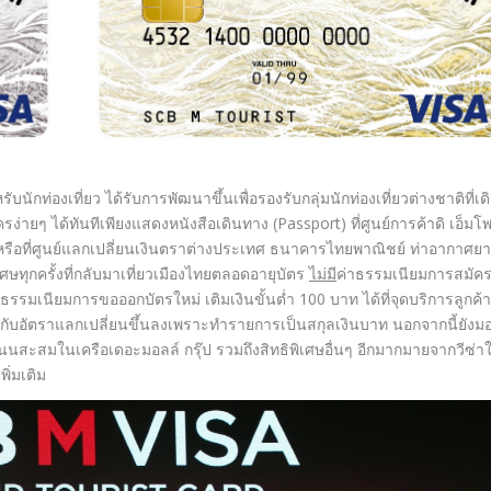
กท่องเที่ยว ได้รับการพัฒนาขึ้นเพื่อรองรับกลุ่มนักท่องเที่ยวต่างชาติที่เด
่ายๆ ได้ทันทีเพียงแสดงหนังสือเดินทาง (Passport) ที่ศูนย์การค้าดิ เอ็มโ
์ หรือที่ศูนย์แลกเปลี่ยนเงินตราต่างประเทศ ธนาคารไทยพาณิชย์ ท่าอากาศย
ิเศษทุกครั้งที่กลับมาเที่ยวเมืองไทยตลอดอายุบัตร
ไม่มี
ค่าธรรมเนียมการสมัค
รรมเนียมการขอออกบัตรใหม่ เติมเงินขั้นต่ำ 100 บาท ได้ที่จุดบริการลูกค้
งวลกับอัตราแลกเปลี่ยนขึ้นลงเพราะทำรายการเป็นสกุลเงินบาท นอกจากนี้ยังม
ะแนนสะสมในเครือเดอะมอลล์ กรุ๊ป รวมถึงสิทธิพิเศษอื่นๆ อีกมากมายจากวีซ่า
พิ่มเติม