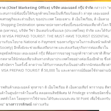
ตลาด
(Chief Marketing Office) บริษัท เดอะมอลล์ กรุ๊ป จำกัด
กล่าวว่า “ห
บการณ์ช้อปปิ้งให้กับลูกค้าคนไทยเป็นที่เรียบร้อยแล้ว ล่าสุด เดอะมอลล์
ภาคเศรษฐกิจและส่วนอื่นๆ ของประเทศ โดยเฉพาะ ดิ เอ็มโพเรียม, ดิ เอ็มควอ
s Shopping Destination จุดหมายปลายทางช้อปปิ้งของนักท่องเที่ยวทั่วโลก จ
ด (มหาชน), บริษัท วีซ่า อินเตอร์เนชั่นแนล (ประเทศไทย) จำกัด และได้รับ
 SCB M VISA PREPAID TOURIST: THE MUST-HAVE TOURIST ESSENTIAL
็นการขานรับนโยบาย National e-Payment ของทางรัฐบาลในการเดินหน้าผลักด
Society) อีกทั้งยังจะช่วยเพิ่มเสถียรภาพ และส่งเสริมธุรกิจการท่องเที่ยวใน
นกลยุทธ์หลักของ เดอะมอลล์ กรุ๊ป ที่ต้องการขยายฐานลูกค้าชาวต่างชาติ ศึกษ
รตลาดให้นักท่องเที่ยวเดินทางกลับมาประเทศไทยอย่างต่อเนื่องอีกด้วย ซึ่งส่
ดตัวบัตรฯ ในครั้งนี้ คาดว่าจะได้รับการตอบรับเป็นอย่างดีจากนักท่องเที่ยวต่
 M VISA PREPAID TOURIST ที่ 50,000 ใบ และคาดการณ์มียอดใช้จ่ายผ่านบ
รรพสินค้าเดอะมอลล์ ทุกสาขา ดิ เอ็มโพเรียม ดิ เอ็มควอเทียร์ พารากอน ดีพา
ร้านค้าในศูนย์การค้าในเครือ ตลอดจนสิทธิพิเศษ M Privilege จากพันธมิตรชั้
ะเทศทั่วโลก โดยทุกการใช้จ่ายจะได้รับคะแนนสะสม M Point เพื่อใช้แลกรับ
ไทย”
นางสาววรลักษณ์
กล่าวเสริม