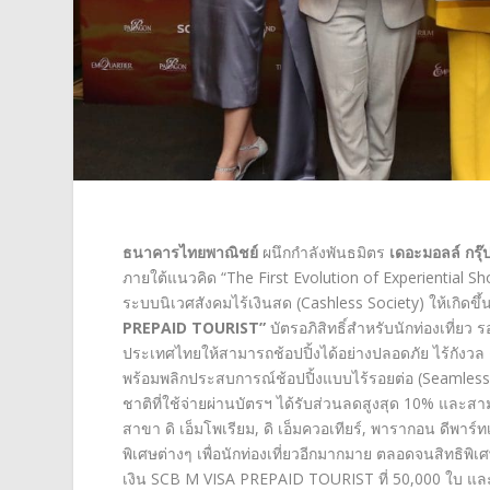
ธนาคารไทยพาณิชย์
ผนึกกำลังพันธมิตร
เดอะมอลล์ กรุ๊
ภายใต้แนวคิด “The First Evolution of Experiential Sh
ระบบนิเวศสังคมไร้เงินสด (Cashless Society) ให้เกิดขึ้
PREPAID TOURIST”
บัตรอภิสิทธิ์สำหรับนักท่องเที่ยว 
ประเทศไทยให้สามารถช้อปปิ้งได้อย่างปลอดภัย ไร้กังว
พร้อมพลิกประสบการณ์ช้อปปิ้งแบบไร้รอยต่อ (Seamless S
ชาติที่ใช้จ่ายผ่านบัตรฯ ได้รับส่วนลดสูงสุด 10% และส
สาขา ดิ เอ็มโพเรียม, ดิ เอ็มควอเทียร์, พารากอน ดีพาร์ทเ
พิเศษต่างๆ เพื่อนักท่องเที่ยวอีกมากมาย ตลอดจนสิทธิพิเ
เงิน SCB M VISA PREPAID TOURIST ที่ 50,000 ใบ แล