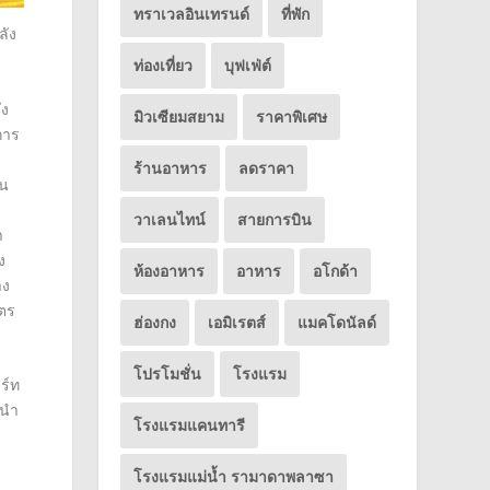
ทราเวลอินเทรนด์
ที่พัก
ลัง
ท่องเที่ยว
บุฟเฟ่ต์
ึง
มิวเซียมสยาม
ราคาพิเศษ
การ
ร้านอาหาร
ลดราคา
ัน
วาเลนไทน์
สายการบิน
า
ง
ห้องอาหาร
อาหาร
อโกด้า
าง
ัตร
ฮ่องกง
เอมิเรตส์
แมคโดนัลด์
โปรโมชั่น
โรงแรม
ร์ท
นนำ
โรงแรมแคนทารี
โรงแรมแม่น้ำ รามาดาพลาซา