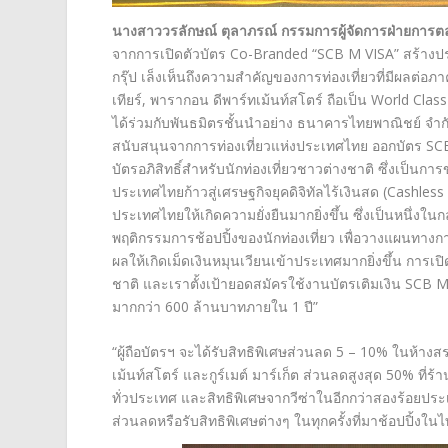
นางสาววรลักษณ์ ตุลาภรณ์ กรรมการผู้จัดการฝ่ายการ
จากการเปิดตัวบัตร Co-Branded “SCB M VISA” สร้างประส
กรุ๊ป เล็งเห็นถึงความสำคัญของการท่องเที่ยวที่มีผลต่อ
เทียร์, พารากอน ดีพาร์ทเม้นท์สโตร์ ถือเป็น World Clas
ได้ร่วมกับพันธมิตรชั้นนำอย่าง ธนาคารไทยพาณิชย์ จำกั
สนับสนุนจากการท่องเที่ยวแห่งประเทศไทย ออกบัตร
บัตรอภิสิทธิ์สำหรับนักท่องเที่ยวชาวต่างชาติ ซึ่งเป
ประเทศไทยก้าวสู่เศรษฐกิจยุคดิจิทัลไร้เงินสด (Cashless 
ประเทศไทยให้เกิดความยั่งยืนมากยิ่งขึ้น ซึ่งเป็นหนึ่งใ
พฤติกรรมการช้อปปิ้งของนักท่องเที่ยว เพื่อวางแผนทางกา
ผลให้เกิดเม็ดเงินหมุนเวียนเข้าประเทศมากยิ่งขึ้น การเปิ
ชาติ และเราตั้งเป้ายอดสมัครใช้งานบัตรเติมเงิน SCB
มากกว่า 600 ล้านบาทภายใน 1 ปี”
“ผู้ถือบัตรฯ จะได้รับสิทธิพิเศษส่วนลด 5 – 10% ในห้างส
เม้นท์สโตร์ และกูร์เมต์ มาร์เก็ต ส่วนลดสูงสุด 50% ที่
ทั่วประเทศ และสิทธิพิเศษจากวีซ่าในอีกกว่าสองร้อยปร
ส่วนลดหรือรับสิทธิพิเศษต่างๆ ในทุกครั้งที่มาช้อปปิ้งใน