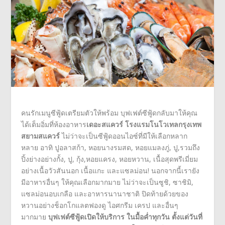
คนรักเมนูซีฟู้ดเตรียมตัวให้พร้อม บุฟเฟต์ซีฟู้ดกลับมาให้คุณ
ได้เต็มอิ่มที่ห้องอาหาร
เดอะสแควร์
โรงแรมโนโวเทลกรุงเทพ
สยามสแควร์
ไม่ว่าจะเป็นซีฟู้ดออนไอซ์ที่มีให้เลือกหลาก
หลาย อาทิ ปูอลาสก้า, หอยนางรมสด, หอยแมลงภู่, ปู,รวมถึง
ปิ้งย่างอย่างกั้ง, ปู, กุ้ง,หอยแครง, หอยหวาน, เนื้อสุดพรีเมี่ยม
อย่างเนื้อวัวสันนอก เนื้อแกะ และแซลม่อน! นอกจากนี้เรายัง
มีอาหารอื่นๆ ให้คุณเลือกมากมาย ไม่ว่าจะเป็นซูชิ, ซาชิมิ,
แซลม่อนอบเกลือ และอาหารนานาชาติ ปิดท้ายด้วยของ
หวานอย่างช็อกโกแลตฟองดู ไอศกรีม เครป และอื่นๆ
มากมาย
บุฟเฟต์ซีฟู้ดเปิดให้บริการ ในมื้อค่ำทุกวัน ตั้งแต่วันที่