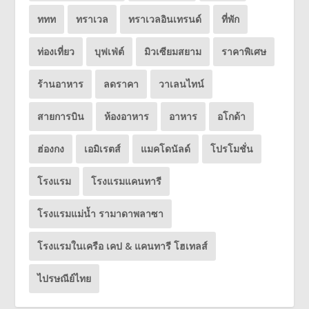
ททท
ทราเวล
ทราเวลอินเทรนด์
ที่พัก
ท่องเที่ยว
บุฟเฟ่ต์
มิวเซียมสยาม
ราคาพิเศษ
ร้านอาหาร
ลดราคา
วาเลนไทน์
สายการบิน
ห้องอาหาร
อาหาร
อโกด้า
ฮ่องกง
เอมิเรตส์
แมคโดนัลด์
โปรโมชั่น
โรงแรม
โรงแรมแคนทารี
โรงแรมแม่น้ำ รามาดาพลาซา
โรงแรมในเครือ เคป & แคนทารี โฮเทลส์
ไปรษณีย์ไทย