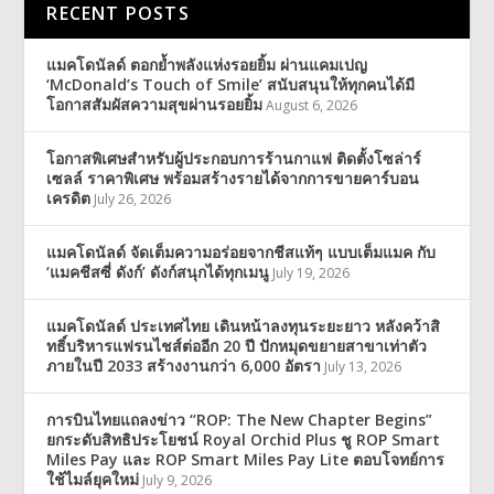
RECENT POSTS
แมคโดนัลด์ ตอกย้ำพลังแห่งรอยยิ้ม ผ่านแคมเปญ
‘McDonald’s Touch of Smile’ สนับสนุนให้ทุกคนได้มี
โอกาสสัมผัสความสุขผ่านรอยยิ้ม
August 6, 2026
โอกาสพิเศษสำหรับผู้ประกอบการร้านกาแฟ ติดตั้งโซล่าร์
เซลล์ ราคาพิเศษ พร้อมสร้างรายได้จากการขายคาร์บอน
เครดิต
July 26, 2026
แมคโดนัลด์ จัดเต็มความอร่อยจากชีสแท้ๆ แบบเต็มแมค กับ
‘แมคชีสซี่ ดังก์’ ดังก์สนุกได้ทุกเมนู
July 19, 2026
แมคโดนัลด์ ประเทศไทย เดินหน้าลงทุนระยะยาว หลังคว้าสิ
ทธิ์บริหารแฟรนไชส์ต่ออีก 20 ปี ปักหมุดขยายสาขาเท่าตัว
ภายในปี 2033 สร้างงานกว่า 6,000 อัตรา
July 13, 2026
การบินไทยแถลงข่าว “ROP: The New Chapter Begins”
ยกระดับสิทธิประโยชน์ Royal Orchid Plus ชู ROP Smart
Miles Pay และ ROP Smart Miles Pay Lite ตอบโจทย์การ
ใช้ไมล์ยุคใหม่
July 9, 2026