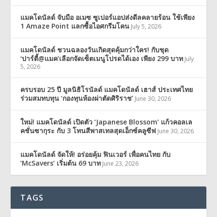
แมคโดนัลด์ จับมือ อเมซ ซูเปอร์แอปส่งดีลคลายร้อน ใช้เพียง
1 Amaze Point แลกซื้อไอศกรีมโคน
July 5, 2026
แมคโดนัลด์ ชวนฉลองวันเกิดสุดคุ้มกว่าใคร! กับชุด
‘ปาร์ตี้@แมค’เลือกจัดเซ็ตเมนูโปรดได้เอง เพียง 299 บาท
July
5, 2026
ครบรอบ 25 ปี มูลนิธิโรนัลด์ แมคโดนัลด์ เฮาส์ ประเทศไทย
ร่วมสมทบทุน ‘กองทุนห้องผ่าตัดศิริราช’
June 30, 2026
ใหม่! แมคโดนัลด์ เปิดตัว ‘Japanese Blossom’ แก้วคอลเล
คชั่นซากุระ กับ 3 โทนสีพาสเทลสุดเอ็กซ์คลูซีฟ
June 30, 2026
แมคโดนัลด์ จัดให้! อร่อยคุ้ม ฟินเวอร์ เพื่อคนไทย กับ
‘McSavers’ เริ่มต้น 69 บาท
June 23, 2026
TAGS