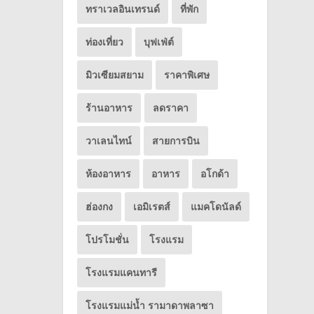
ทราเวลอินเทรนด์
ที่พัก
ท่องเที่ยว
บุฟเฟ่ต์
มิวเซียมสยาม
ราคาพิเศษ
ร้านอาหาร
ลดราคา
วาเลนไทน์
สายการบิน
ห้องอาหาร
อาหาร
อโกด้า
ฮ่องกง
เอมิเรตส์
แมคโดนัลด์
โปรโมชั่น
โรงแรม
โรงแรมแคนทารี
โรงแรมแม่น้ำ รามาดาพลาซา