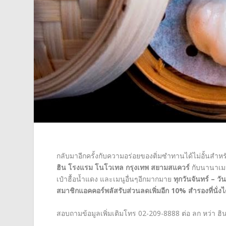
กลับมาอีกครั้งกับความอร่อยของติ่มซำทานได้ไม่อั้นสำหร
ฮิน โรงแรม โนโวเทล กรุงเทพ สยามสแควร์
กับนานาเมนู
เป๋าฮื้อน้ำแดง และเมนูอื่นๆอีกมากมาย
ทุกวันจันทร์
– วั
สมาชิกแอคคอร์พลัสรับส่วนลดเพิ่มอีก
10%
สำรองที่นั่งได
สอบถามข้อมูลเพิ่มเติมโทร 02-209-8888 ต่อ ลก หว่า ฮิน 