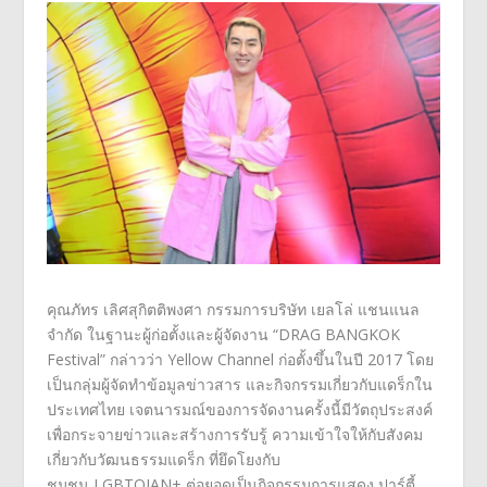
คุณภัทร เลิศสุกิตติพงศา กรรมการบริษัท เยลโล่ แชนแนล
จำกัด
ในฐานะผู้ก่อตั้งและผู้จัดงาน “
DRAG BANGKOK
Festival”
กล่าวว่า
Yellow Channel
ก่อตั้งขึ้นในปี
2017
โดย
เป็นกลุ่มผู้จัดทำข้อมูลข่
าวสาร และกิจกรรมเกี่ยวกับแดร็
กใน
ประเทศไทย เจตนารมณ์ของการจัดงานครั้งนี้
มีวัตถุประสงค์
เพื่อกระจายข่
าวและสร้างการรับรู้ ความเข้าใจให้กับสังคม
เกี่ยวกั
บวัฒนธรรมแดร็ก ที่ยึดโยงกับ
ชุมชน
LGBTQIAN+
ต่อยอดเป็นกิจกรรมการแสดง ปาร์ตี้