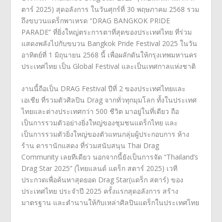
ตาร์
2025)
สุดอลังการ ในวันศุกร์ที่
30
พฤษภาคม
2568
รวม
ถึงขบวนแดร็กพาเหรด
“
DRAG BANGKOK PRIDE
PARADE”
ที่ยิ่งใหญ่ตระการตาที่สุ
ดของประเทศไทย ที่ร่วม
แสดงพลังไปกับขบวน
Bangkok Pride Festival 2025
ในวัน
อาทิตย์ที่
1
มิถุนายน
2568
นี้ เพื่อผลักดันให้กรุงเทพมหานคร
ประเทศไทย เป็น
Global Festival
และเป็นเทศกาลแห่งชาติ
งานนี้ถือเป็น
DRAG Festival
ปีที่
2
ของประเทศไทยและ
เอเชีย ที่รวมตัวศิลปิน
Drag
จากทั่วทุกมุมโลก ทั้งในประเทศ
ไทยและต่
างประเทศกว่า
500
ชีวิต มาอยู่ในที่เดียว ถือ
เป็นการรวมตัวอย่างยิ่งใหญ่
ของชุมชนแดร็กไทย และ
เป็นการรวมตัวยิ่งใหญ่ของตั
วแทนกลุ่มผู้ประกอบการ ห้าง
ร้าน ดารานักแสดง ที่ร่วมสนับสนุน
Thai Drag
Community
เลยทีเดียว นอกจากนี้ยังเป็นการจัด
“
Thailand’s
Drag Star 2025” (
ไทยแลนด์ แดร็ก สตาร์
2025)
เวที
ประกวดเพื่อค้นหาสุดยอด
Drag Star(
แดร็ก สตาร์) ของ
ประเทศไทย ประจำปี
2025
ครั้งแรกสุดอลังการ สร้าง
มาตรฐาน และตำนานให้กับเหล่าศิลปินแดร็
กในประเทศไทย