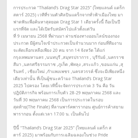
การประกวด
“
Thailand’s Drag Star 2025” (
ไทยแลนด์ แดร็ก
สตาร์
2025)
เวทีที่รวมตัวศิลปินแดร็กจากทั่
วฟ้าเมืองไทย มา
ฟาดฟันเพื่อค้นหาสุดยอด
Drag Star 1
เดียวครั้งนี้ ถือเป็นปี
แรกที่จัด และได้เปิดรับสมัครไปแล้วตั้
งแต่วัน
ที่
9
เมษายน
2568
ที่ผ่านมา ผ่านช่องทางออนไลน์ของกอง
ประกวด มีผู้สนใจเข้าประกวดเป็
นจำนวนมาก ก่อนที่ทีมงาน
จะคัดเลือกเหลื
อเพียง
20
คน จาก
14
จังหวัด ได้แก่
กรุงเทพมหานคร
,
นนทบุรี
,
สมุทรปราการ
,
บุรีรัมย์
,
นครราช
สีมา
,
นครศรีธรรมราช
,
ภูเก็ต
,
พัทลุง
,
สระแก้ว
,
ขอนแก่น
,
สุ
รินทร์
,
เชียงใหม่
,
กำแพงเพชร
,
นครสวรรค์ ซึ่งจะมีเพียงหนึ่ง
เดียวเท่านั้
น ที่เป็นผู้ชนะคว้ามง
Thailand’s Drag Star
2025
ไปครอง โดยเวทีนี้จะจัดการประกวด
3
วัน คือ วัน
ปฎิบัติภารกิจ พร้อมการเก็บตัว
28-29
พฤษภาคม
2568
และ
วันที่
30
พฤษภาคม
2568
เป็นการประกวดในรอบ
สุดท้าย(
The Finale)
ที่ลานพาร์คพารากอน ศูนย์การค้าสยาม
พารากอน ตั้งแต่เวลา
17.00
น. เป็นต้นไป
ปีนี้
“
Thailand’s Drag Star 2025” (
ไทยแลนด์ แดร็ก ส
ตาร์
2025)
มาพร้อมกับการเฉลิมฉลองในช่วง
Pride