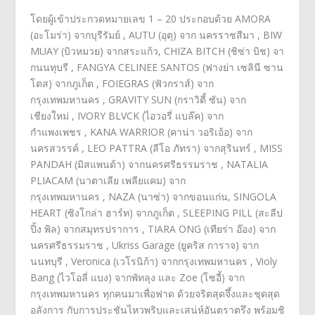
โดยผู้เข้าประกวดหมายเลข
1 – 20
ประกอบด้วย
AMORA
(
อะโมร่า)
จากบุรีรัมย์
,
AUTU (
อุตุ)
จาก นครราชสีมา
,
BIW
MUAY (
บิวหมวย)
จากสระแก้ว
,
CHIZA BITCH (
ชิซ่า บิช)
จา
กนนทุบรี
,
FANGYA CELINEE SANTOS (
ฟางย่า เซลินี ซาน
โตส)
จากภูเก็ต
,
FOIEGRAS (
ฟัวกราส์)
จาก
กรุงเทพมหานคร
,
GRAVITY SUN (
กราวิตี้ ซัน)
จาก
เชียงใหม่
,
IVORY BLVCK (
ไอวอรี่ แบล๊ค)
จาก
กำแพงเพชร
,
KANA WARRIOR (
คาน่า วอริเอ้อ)
จาก
นครสวรรค์
,
LEO PATTRA (
ลีโอ ภัทรา)
จากสุรินทร์
,
MISS
PANDAH (
มิสแพนด้า)
จากนครศรีธรรมราช
,
NATALIA
PLIACAM (
นาตาเลีย เพลียแคม)
จาก
กรุงเทพมหานคร
,
NAZA (
นาซ่า)
จากขอนแก่น
,
SINGOLA
HEART (
ซิงโกล่า ฮาร์ท)
จากภูเก็ต
,
SLEEPING PILL (
สะลีป
ปิ้ง พิล)
จากสมุทรปราการ
,
TIARA ONG (
เทียร่า อ๊อง)
จาก
นครศรีธรรมราช
,
Ukriss Garage (
ยูคริส การาจ)
จาก
นนทบุรี
,
Veronica (
เวโรนิก้า)
จากกรุงเทพมหานคร
,
Violy
Bang (
ไวโอลี่ แบง)
จากพัทลุง และ
Zoe (
โซอี้)
จาก
กรุงเทพมหานคร ทุกคนมาเพื่อฟาด ด้วยจริตสุดจึ้งและชุดสุด
อลั
งการ กับการประชันไหวพริบและเสน่ห์อั
นตราตรึง พร้อมชิ