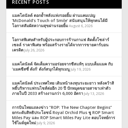
RECENT POSTS
แมคโดนัลด์ ตอกย้ำพลังแห่งรอยยิ้ม ผ่านแคมเปญ
‘McDonald’s Touch of Smile’ สนับสนุนให้ทุกคนได้มี
โอกาสสัมผัสความสุขผ่านรอยยิ้ม
August 6, 2026
โอกาสพิเศษสำหรับผู้ประกอบการร้านกาแฟ ติดตั้งโซล่าร์
เซลล์ ราคาพิเศษ พร้อมสร้างรายได้จากการขายคาร์บอน
เครดิต
July 26, 2026
แมคโดนัลด์ จัดเต็มความอร่อยจากชีสแท้ๆ แบบเต็มแมค กับ
‘แมคชีสซี่ ดังก์’ ดังก์สนุกได้ทุกเมนู
July 19, 2026
แมคโดนัลด์ ประเทศไทย เดินหน้าลงทุนระยะยาว หลังคว้าสิ
ทธิ์บริหารแฟรนไชส์ต่ออีก 20 ปี ปักหมุดขยายสาขาเท่าตัว
ภายในปี 2033 สร้างงานกว่า 6,000 อัตรา
July 13, 2026
การบินไทยแถลงข่าว “ROP: The New Chapter Begins”
ยกระดับสิทธิประโยชน์ Royal Orchid Plus ชู ROP Smart
Miles Pay และ ROP Smart Miles Pay Lite ตอบโจทย์การ
ใช้ไมล์ยุคใหม่
July 9, 2026