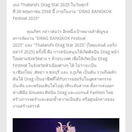
งมง
Thailand’s Drag Star 2025
ในวันศุกร์
ที่
30
พฤษภาคม
2568
นี้ ภายในงาน
“
DRAG BANGKOK
Festival 2025”
คุณภัทร
กล่าวต่อว่า อีกหนึ่งเป้าหมายสำคัญขอ
งการจั
ดงาน
“
DRAG BANGKOK Festival
2025”
และ
“
Thailand‘s Drag Star 2025” (
ไทยแลนด์ แดร็ก
สตาร์
2025)
ครั้งนี้ คือ การสนับสนุนให้เกิดศิลปิน
Drag
หน้า
ใหม่ตามจังหวัดต่าง ๆ ทั่วประเทศ เพื่อให้เกิดเป็น
Drag
Festival
ในจังหวัดหัวเมืองต่างๆ ได้ ไม่ว่าจะเป็น
จ.เชียงใหม่
,
พัทยา จ.ชลบุรี และ จ.ภูเก็ต เป็นต้น รวมถึงผลัก
ดันให้
Drag
เป็นอาชีพที่ได้รับการยอมรั
บในอุตสาหกรรม
บันเทิง และพร้อมเติบโตไปสู่เวทีระดั
บสากล ทั้งการส่งออก
ช่างฝีมือ นักแสดง ศิลปิน
Drag
และแบรนด์
Fashion
ไทย
สร้างการจดจำและตอกย้ำความเป็
นฮับ หรือศูนย์กลางของ
งานสร้างสรรค์