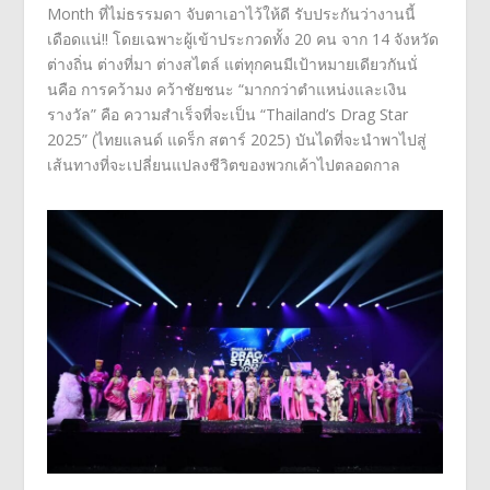
Month
ที่ไม่ธรรมดา จับตาเอาไว้ให้ดี รับประกันว่างานนี้
เดือดแน่!! โดยเฉพาะผู้เข้าประกวดทั้ง
20
คน จาก
14
จังหวัด
ต่างถิ่น ต่างที่มา ต่างสไตล์ แต่ทุกคนมีเป้าหมายเดียวกันนั่
นคือ การคว้ามง คว้าชัยชนะ “มากกว่าตำแหน่งและเงิน
รางวัล” คือ ความสำเร็จที่จะเป็น “
Thailand’s Drag Star
2025” (
ไทยแลนด์ แดร็ก สตาร์
2025)
บันไดที่จะนำพาไปสู่
เส้นทางที่
จะเปลี่ยนแปลงชีวิตของพวกเค้
าไปตลอดกาล