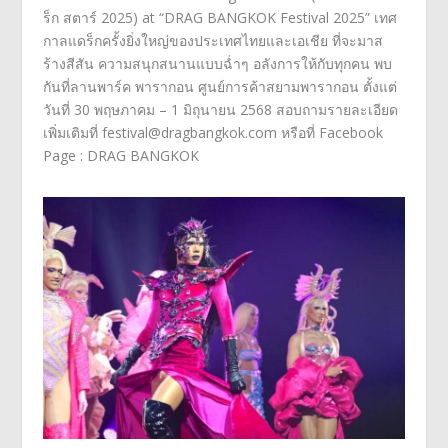
ร็ก สตาร์
2025) at “DRAG BANGKOK Festival 2025”
เทศ
กาลแดร็กครั้งยิ่งใหญ่
ของประเทศไทยและเอเชีย ที่จะมาส
ร้างสีสัน ความสนุกสนานแบบฉ่ำๆ อลังการให้กับทุกคน พบ
กันที่ลานพาร์ค พารากอน ศูนย์การค้าสยามพารากอน ตั้งแต่
วันที่
30
พฤษภาคม –
1
มิถุนายน
2568
สอบถามรายละเอียด
เพิ่มเติมที่
festival@dragbangkok.com
หรือที่
Facebook
Page : DRAG BANGKOK