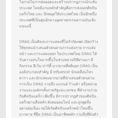
โอกาสในการต่
อยอดและสร้างปรากฎการณ์ระดั
บ
ประเทศ โดยมีแกนหลักสำคัญคือการส่
งออกศิลปิน
แดร็กไทย และ ปักหมุดให้ประเทศไทย เป็นอีกหนึ่ง
ประเทศที่เป็นศูนย์
กลางอุตสาหกรรมความบันเทิ
ง
แขนงนี้
DRAG
เป็นศิลปะการแสดงที่ไม่จำกัดเพศ เปิดกว้าง
ให้ทุกคนนำเสนอตัวตนผ่
านการแต่งกาย การแต่ง
หน้า และการแสดงออก ในประเทศไทย
DRAG
ได้
รับความสนใจมากขึ้นในช่
วงหลายปีที่ผ่านมา มี
กิจกรรม อีเว้น ปาร์ตี้ มากมายที่หยิบยก
DRAG
เป็น
องค์ประกอบสำคัญ มี
Influencer
นักเคลื่อนไหว
ดารา และนักแสดงมากมายที่นำเสนอตั
วตนผ่าน
การเป็น
DRAG
รวมถึง แบรนด์ ร้านค้า หรือหน่วย
งานและองค์กรทั้งภาครั
ฐและเอกชน ที่ทำงานร่วม
กับศิลปินแดร็ก เพิ่มขึ้น มีการปรากฎตัวของศิลปิน
แดร็กผ่
านสื่อหลัก สังคมออนไลน์ และถูกพูดถึง
อย่างต่อเนื่อง ก่อให้เกิดศิลปินแดร็กหน้าใหม่
ขึ้น
มากมาย ที่ยึด
DRAG
เป็นอาชีพหลัก รวมถึงที่ผันตัว