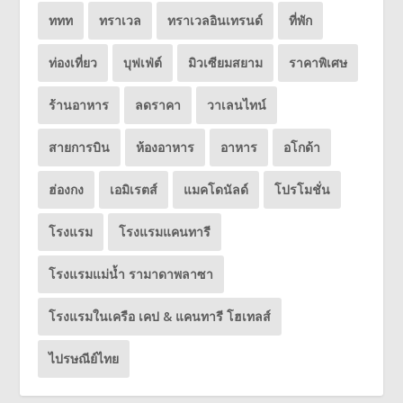
ททท
ทราเวล
ทราเวลอินเทรนด์
ที่พัก
ท่องเที่ยว
บุฟเฟ่ต์
มิวเซียมสยาม
ราคาพิเศษ
ร้านอาหาร
ลดราคา
วาเลนไทน์
สายการบิน
ห้องอาหาร
อาหาร
อโกด้า
ฮ่องกง
เอมิเรตส์
แมคโดนัลด์
โปรโมชั่น
โรงแรม
โรงแรมแคนทารี
โรงแรมแม่น้ำ รามาดาพลาซา
โรงแรมในเครือ เคป & แคนทารี โฮเทลส์
ไปรษณีย์ไทย