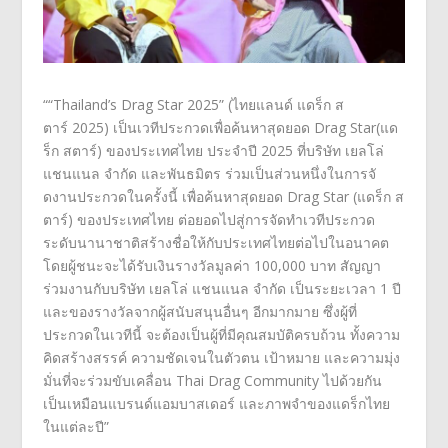
“
“Thailand’s Drag Star 2025” (
ไทยแลนด์ แดร็ก ส
ตาร์
2025)
เป็นเวทีประกวดเพื่อค้นหาสุดยอด
Drag Star(
แด
ร็ก สตาร์) ของประเทศไทย ประจำปี
2025
ที่บริษัท เยลโล่
แชนแนล จำกัด และพันธมิตร ร่วมเป็นส่วนหนึ่งในการจั
ดงานประกวดในครั้งนี้ เพื่อค้นหาสุดยอด
Drag Star (
แดร็ก ส
ตาร์)
ของประเทศไทย ต่อยอดไปสู่การจัดทำเวที
ประกวด
ระดับนานาชาติสร้างชื่
อให้กับประเทศไทยต่อไปในอนาคต
โดยผู้ชนะจะได้รับเงินรางวัลมู
ลค่า
100,000
บาท สัญญา
ร่วมงานกับบริษัท เยลโล่ แชนแนล จำกัด เป็นระยะเวลา
1
ปี
และของรางวัลจากผู้สนับสนุนอื่
นๆ อีกมากมาย ซึ่งผู้ที่
ประกวดในเวทีนี้ จะต้องเป็นผู้ที่มีคุณสมบัติ
ครบถ้วน ทั้งความ
คิดสร้างสรรค์ ความชัดเจนในตัวตน เป้าหมาย และความมุ่ง
มั่นที่จะร่วมขั
บเคลื่อน
Thai Drag Community
ไปด้วยกัน
เป็นเหมือนแบรนด์แอมบาสเดอร์ และภาพจำของแดร็กไทย
ในแต่ละปี”