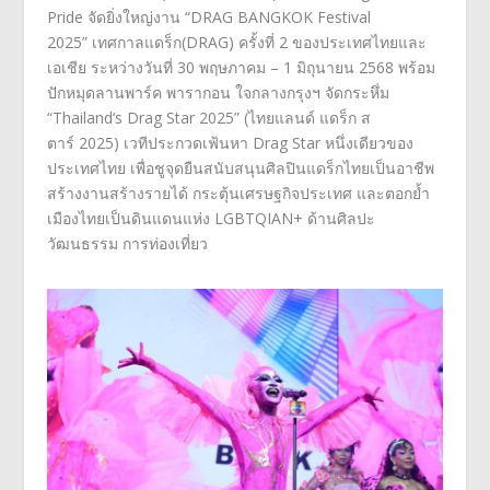
Pride
จัดยิ่งใหญ่งาน “
DRAG BANGKOK Festival
2025”
เทศกาลแดร็ก(
DRAG)
ครั้งที่
2
ของประเทศไทยและ
เอเชีย ระหว่างวันที่
30
พฤษภาคม –
1
มิถุนายน
2568
พร้อม
ปักหมุดลานพาร์ค พารากอน ใจกลางกรุงฯ จัดกระหึ่ม
“
Thailand‘s Drag Star 2025” (
ไทยแลนด์ แดร็ก ส
ตาร์
2025)
เวทีประกวดเฟ้นหา
Drag Star
หนึ่งเดียวของ
ประเทศไทย เพื่อชูจุดยืนสนับสนุนศิลปิ
นแดร็กไทยเป็นอาชีพ
สร้างงานสร้างรายได้ กระตุ้นเศรษฐกิจประเทศ และตอกย้ำ
เมืองไทยเป็นดินแดนแห่
ง
LGBTQIAN+
ด้านศิลปะ
วัฒนธรรม การท่องเที่ยว