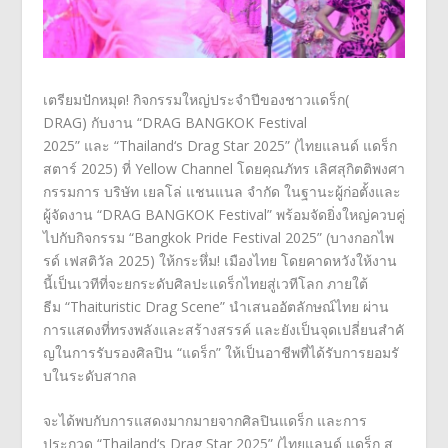
เตรียมปักหมุด! กิจกรรมใหญ่ประจำปีของชาวแดร็ก(
DRAG)
กับงาน
“
DRAG BANGKOK Festival
2025”
และ
“
Thailand‘s Drag Star 2025” (
ไทยแลนด์ แดร็ก
สตาร์
2025)
ที่
Yellow Channel
โดย
คุณภัทร เลิศสุกิตติพงศา
กรรมการ บริษัท เยลโล่ แชนแนล จำกัด
ในฐานะผู้ก่อตั้งและ
ผู้จัดงาน “
DRAG BANGKOK Festival”
พร้อมจัดยิ่งใหญ่ควบคู่
ไปกับกิ
จกรรม
“
Bangkok Pride Festival 2025” (
บางกอกไพ
รด์ เฟสติวัล
2025)
ให้กระหึ่ม! เมืองไทย โดยคาดหวังให้งาน
นี้เป็นเวทีที่
จะยกระดับศิลปะแดร็กไทยสู่เวที
โลก ภายใต้
ธีม
“
Thaituristic Drag Scene”
นำเสนออัตลักษณ์ไทย ผ่าน
การแสดงที่ทรงพลังและสร้
างสรรค์ และยังเป็นจุดเปลี่ยนสำคั
ญในการรับรองศิลปิน “แดร็ก” ให้เป็นอาชีพที่ได้รับการยอมรั
บในระดับสากล
จะได้พบกับการแสดงมากมายจากศิ
ลปินแดร็ก และการ
ประกวด
“
Thailand‘s Drag Star 2025” (
ไทยแลนด์ แดร็ก ส