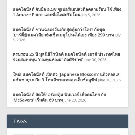
แมคโดนัลด์ จับมือ อเมซ ซูเปอร์แอปส่งดีลคลายร้อน ใช้เพียง
1 Amaze Point แลกซื้อไอศกรีมโคน
July 5, 2026
แมคโดนัลด์ ชวนฉลองวันเกิดสุดคุ้มกว่าใคร! กับชุด
‘ปาร์ตี้@แมค’เลือกจัดเซ็ตเมนูโปรดได้เอง เพียง 299 บาท
July
5, 2026
ครบรอบ 25 ปี มูลนิธิโรนัลด์ แมคโดนัลด์ เฮาส์ ประเทศไทย
ร่วมสมทบทุน ‘กองทุนห้องผ่าตัดศิริราช’
June 30, 2026
ใหม่! แมคโดนัลด์ เปิดตัว ‘Japanese Blossom’ แก้วคอลเล
คชั่นซากุระ กับ 3 โทนสีพาสเทลสุดเอ็กซ์คลูซีฟ
June 30, 2026
แมคโดนัลด์ จัดให้! อร่อยคุ้ม ฟินเวอร์ เพื่อคนไทย กับ
‘McSavers’ เริ่มต้น 69 บาท
June 23, 2026
TAGS