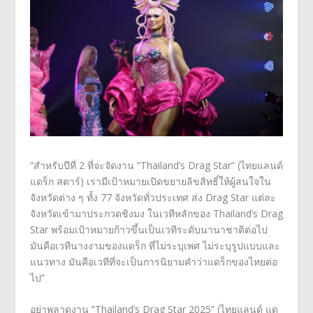
“
สำหรับปีที่
2
ที่จะจัดงาน
“
Thailand’s Drag Star” (
ไทยแลนด์
แดร็ก สตาร์)
เรามีเป้าหมายเปิดขยายลิขสิทธิ์
ให้ผู้สนใจใน
จังหวัดต่าง ๆ ทั้ง
77
จังหวัดทั่วประเทศ ส่ง
Drag Star
แต่ละ
จังหวัดเข้ามาประกวดชิงมง ในเวทีหลักของ
Thailand’s Drag
Star
พร้อมเป้าหมายก้าวขึ้นเป็นเวที
ระดับนานาชาติต่อไป
มันคือเวทีนางงามของแดร็ก ที่ไม่ระบุเพศ ไม่ระบุรูปแบบและ
แนวทาง มันคือเวทีที่จะเป็นการนิ
ยามคำว่าแดร็กของไทยต่อ
ไป”
อย่าพลาดงาน
“
Thailand‘s Drag Star 2025” (
ไทยแลนด์ แด