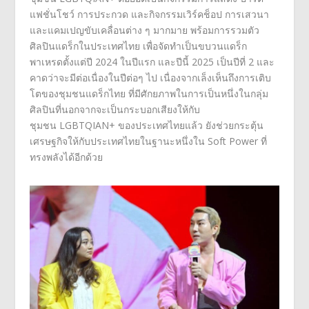
แฟชั่นโชว์ การประกวด และกิจกรรมเวิร์คช็อป การเสวนา
และแคมเปญขับเคลื่อนต่าง ๆ มากมาย พร้อมการรวมตัว
ศิลปินแดร็
กในประเทศไทย เพื่อจัดทำเป็นขบวนแดร็
ก
พาเหรดตั้งแต่ปี
2024
ในปีแรก และปีนี้
2025
เป็นปีที่
2
และ
คาดว่าจะมีต่อเนื่องในปีต่อๆ ไป เนื่องจากเล็งเห็นถึงการเติ
บ
โตของชุมชนแดร็กไทย ที่มีศักยภาพในการเป็นหนึ่
งในกลุ่ม
ศิลปินที่นอกจากจะเป็
นกระบอกเสียงให้กับ
ชุมชน
LGBTQIAN+
ของประเทศไทยแล้ว ยังช่วยกระตุ้น
เศรษฐกิจให้กั
บประเทศไทยในฐานะหนึ่งใน
Soft Power
ที่
ทรงพลังได้อีกด้วย