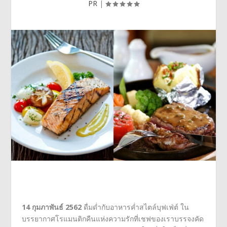
PR
|
14 กุมภาพันธ์
2562
ดื่มด่ำกับอาหารค่ำสไตล์บุฟเฟ่ต์ ใน
บรรยากาศโรแมนติกคืนแห่งความรักที่เชฟของเราบรรจงคัด