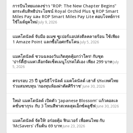
การบินไทยแถลงข่าว “ROP: The New Chapter Begins”
ยกระดับสิทธิประโยชน์ Royal Orchid Plus ชู ROP Smart
Miles Pay และ ROP Smart Miles Pay Lite ตอบโจทย์การ
ใช้ไมล์ยุคใหม่
July 9, 2026
แมคโดนัลด์ จับมือ อเมซ ซูเปอร์แอปส่งดีลคลายร้อน ใช้เพียง
1 Amaze Point แลกซื้อไอศกรีมโคน
July 5, 2026
แมคโดนัลด์ ชวนฉลองวันเกิดสุดคุ้มกว่าใคร! กับชุด
‘ปาร์ตี้@แมค’เลือกจัดเซ็ตเมนูโปรดได้เอง เพียง 299 บาท
July
5, 2026
ครบรอบ 25 ปี มูลนิธิโรนัลด์ แมคโดนัลด์ เฮาส์ ประเทศไทย
ร่วมสมทบทุน ‘กองทุนห้องผ่าตัดศิริราช’
June 30, 2026
ใหม่! แมคโดนัลด์ เปิดตัว ‘Japanese Blossom’ แก้วคอลเล
คชั่นซากุระ กับ 3 โทนสีพาสเทลสุดเอ็กซ์คลูซีฟ
June 30, 2026
แมคโดนัลด์ จัดให้! อร่อยคุ้ม ฟินเวอร์ เพื่อคนไทย กับ
‘McSavers’ เริ่มต้น 69 บาท
June 23, 2026