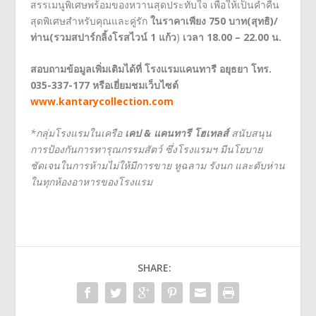
สรรเมนูพิเศษพร้อมของหวานสุดประทับใจ เพื่อให้เป็นค่ำคืน
สุดพิเศษสำหรับคุณและคู่รัก
ในราคาเพียง 750 บาท(สุทธิ)/
ท่าน(รวมสปาร์กลิ้งโรสไวน์ 1 แก้ว
)
เวลา 18.0
0 – 22.00 น.
สอบถามข้อมูลเพิ่มเติมได้ที่ โรงแรมแคนทารี อยุธยา โทร
.
035-337-177 หรือเยี่ยมชมเว็บไซต์
www.kantarycollection.com
*กลุ่มโรงแรมในเครือ
เคป
& แคนทารี โฮเทลส์
สนับสนุน
การป้องกันการทารุณกรรมสัตว์ ซึ่งโรงแรมฯ มีนโยบาย
ชัดเจนในการห้ามไม่ให้มีการขาย หูฉลาม รังนก และตับห่าน
ในทุกห้องอาหารของโรงแรม
SHARE: