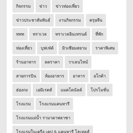
กิจกรรม
ข่าว
ข่าวท่องเที่ยว
ข่าวประชาสัมพันธ์
งานกิจกรรม
ตรุษจีน
ททท
ทราเวล
ทราเวลอินเทรนด์
ที่พัก
ท่องเที่ยว
บุฟเฟ่ต์
มิวเซียมสยาม
ราคาพิเศษ
ร้านอาหาร
ลดราคา
วาเลนไทน์
สายการบิน
ห้องอาหาร
อาหาร
อโกด้า
ฮ่องกง
เอมิเรตส์
แมคโดนัลด์
โปรโมชั่น
โรงแรม
โรงแรมแคนทารี
โรงแรมแม่น้ำ รามาดาพลาซา
โรงแรมในเครือ เคป & แคนทารี โฮเทลส์