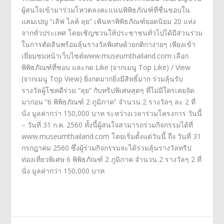
ผู้สนใจเข้ามาร่
วมโหวตลงคะแนนพิพิธภัณฑ์ที่ชื่
นชอบใน
แคมเปญ
“เลิฟ ไลค์ ลุย” เฟ้นหาพิพิธภัณฑ์ยอดนิยม 20 แห่ง
จากทั่วประเทศ โดยเชิญชวนให้ประชาชนทั่วไปได้
มีส่วนร่วม
ในการตัดสินพร้อมลุ้
นรางวัลพิเศษด้วยกติกาง่ายๆ เพียงเข้า
เยี่ยมชมหน้าเว็บไซต์
www.museumthailand.com
เลือก
พิพิธภัณฑ์ที่ชอบ และกด
Like (
จากเมนู
Top Like) / View
(
จากเมนู
Top View)
ยิ่งกดมากยิ่งมีสิทธิ์มาก ร่วมลุ้นรับ
รางวัลผู้โชคดีร่วม “ลุย” กับทริปพิเศษสุดๆ ที่ไม่มีใครเคยจัด
มาก่อน
“
6 พิพิธภัณฑ์ 2 ภูมิภาค”
จำนวน 2 รางวัลๆ ละ 2 ที่
นั่ง มูลค่ากว่า 150
,
000 บาท ระหว่างเวลาร่วมโครงการ วันนี้
– วันที่ 31 ก.ค. 2560 ทั้งนี้ผู้สนใจสามารถร่วมกิ
จกรรมได้ที่
www.museumthailand.com
โดยเริ่มตั้งแต่วันนี้ ถึง วันที่
31
กรกฎาคม
2560
ซึ่งผู้ร่วมกิจกรรมจะได้ร่วมลุ้
นรางวัลทริป
ท่องเที่ยวพิเศษ
6
พิพิธภัณฑ์
2
ภูมิภาค จำนวน
2
รางวัลๆ
2
ที่
นั่ง มูลค่ากว่า
150,000
บาท