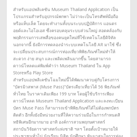
สำหรับแอปพลิเคชัน
Museum Thailand Application
เป็น
โปรแกรมสำหรับอุปกรณ์พกพา ไม่ว่าจะเป็นโทรศัพท์มือถือ
หรือแท็บเล็ต โดยจะทำงานทั้งบนระบบปฏิบัติการ แอนดร
อยด์และไอโอเอส ซึ่งครอบคลุมระบบส่วนใหญ่ สอดคล้องกับ
พฤติกรรมการเสพสื่
อของคนยุคใหม่ที่ใช้เทคโนโลยีดิ
จิทัล
นอกจากนี้ ยังมีการทดลองนำระบบเทคโนโลยี
AR
มาใช้ ซึ่ง
จะเปลี่ยนประสบการณ์การท่
องเที่ยวพิพิธภัณฑ์ใหม่ทำให้
สะดวก ง่าย สนุก และเพลิดเพลินมากขึ้น โดยสามารถ
ดาวน์โหลดแค่พิมพ์คำว่
า
Museum Thailand
ใน
App
Store
หรือ
Play Store
สำหรับแอปพลิเคชันโฉมใหม่นี้ได้
พัฒนาควบคู่กับโครงการ
“
บัตรมิวสพาส
(Muse Pass)”
บัตรเดียวเที่ยวได้ 56 พิธภัณฑ์
ทั่วไทย ในราคาเดิมเพียง 199 บาท โดยผู้ใช้บริการเพียง
ดาวน์โหลด
Museum Thailand Application
และลงทะเบียน
บัตร
Muse Pass
ก็สามารถเข้าพิพิธภัณฑ์ได้ไม่ต้
องพกบัตร
ติดตัว
อีกทั้งยังมีหน่วยงานที่ให้
ความร่วมมือ
ในการกำหนดสิ
ทธิพิ
เศษอีกมากมาย อาทิ องค์การสวนพฤกษศาสตร์
สถาบันวิจัยดาราศาสตร์แห่งชาติ ฯลฯ โดยตั้งเป้าหมายให้
ประชาชนทั่
วไป นักเรียน นิสิต นักศึกษา
หันมาสนใจการท่อง