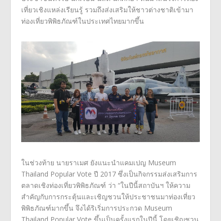
เที่ยวเชิงแหล่
งเรียนรู้ รวมถึงส่งเสริมให้ชาวต่างชาติ
เข้ามา
ท่องเที่ยวพิพิธภัณฑ์
ในประเทศไทยมากขึ้น
ในช่วงท้าย
นายราเมศ ยังแนะนำแคมเปญ
Museum
Thailand Popular Vote
ปี 2017
ซึ่งเป็นกิจกรรมส่งเสริ
มการ
ตลาดเชิงท่องเที่ยวพิพิธภั
ณฑ์ ว่า “ในปีนี้สถาบันฯ ให้ความ
สำคัญกับการกระตุ้
นและเชิญชวนให้ประชาชนมาท่องเที่
ยว
พิพิธภัณฑ์มากขึ้น จึงได้ริเริ่มการประกวด
Museum
Thailand Popular Vote
ขึ้นเป็นครั้งแรกในปีนี้ โดยเชิญชวน