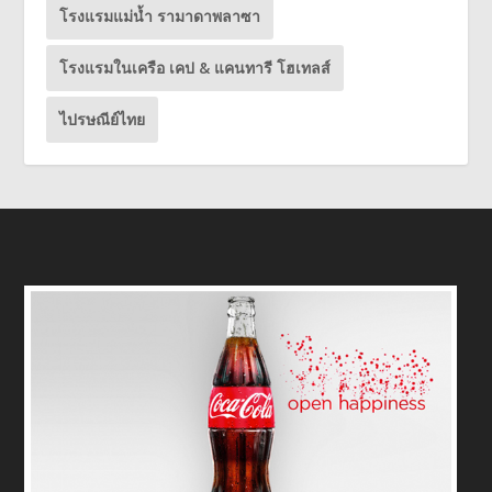
โรงแรมแม่น้ำ รามาดาพลาซา
โรงแรมในเครือ เคป & แคนทารี โฮเทลส์
ไปรษณีย์ไทย