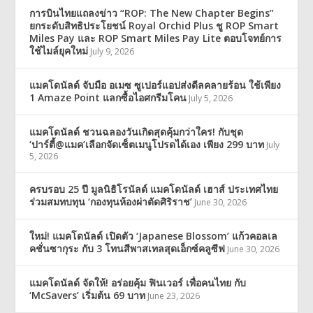
การบินไทยแถลงข่าว “ROP: The New Chapter Begins”
ยกระดับสิทธิประโยชน์ Royal Orchid Plus ชู ROP Smart
Miles Pay และ ROP Smart Miles Pay Lite ตอบโจทย์การ
ใช้ไมล์ยุคใหม่
July 9, 2026
แมคโดนัลด์ จับมือ อเมซ ซูเปอร์แอปส่งดีลคลายร้อน ใช้เพียง
1 Amaze Point แลกซื้อไอศกรีมโคน
July 5, 2026
แมคโดนัลด์ ชวนฉลองวันเกิดสุดคุ้มกว่าใคร! กับชุด
‘ปาร์ตี้@แมค’เลือกจัดเซ็ตเมนูโปรดได้เอง เพียง 299 บาท
July
5, 2026
ครบรอบ 25 ปี มูลนิธิโรนัลด์ แมคโดนัลด์ เฮาส์ ประเทศไทย
ร่วมสมทบทุน ‘กองทุนห้องผ่าตัดศิริราช’
June 30, 2026
ใหม่! แมคโดนัลด์ เปิดตัว ‘Japanese Blossom’ แก้วคอลเล
คชั่นซากุระ กับ 3 โทนสีพาสเทลสุดเอ็กซ์คลูซีฟ
June 30, 2026
แมคโดนัลด์ จัดให้! อร่อยคุ้ม ฟินเวอร์ เพื่อคนไทย กับ
‘McSavers’ เริ่มต้น 69 บาท
June 23, 2026