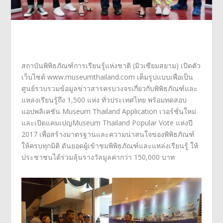
สถาบันพิพิธภัณฑ์การเรียนรู้แห่
งชาติ (มิวเซียมสยาม) เปิดตัว
เว็บไซต์
www.museumthailand.com
เต็มรูปแบบเพื่อ
เป็น
ศูนย์
รวบรวมข้อมูลข่าวสารครบวงจรเกี่
ยวกับพิพิธภัณฑ์และ
แหล่งเรียนรู้
ถึง
1,500
แห่ง ทั่วประเทศไทย
พร้อม
ทดสอบ
แอปพลิเคชัน
Museum Thailand Application
เวอร์ชั่นใหม่
และเปิดแคมเปญ
Museum Thailand Popular Vote
แห่งปี
2017
เพื่อสร้างมาตรฐานและความน่
าสนใจของพิพิธภัณฑ์
ให้ครบทุกมิ
ติ ดันยอดผู้เข้าชมพิพิธภัณฑ์
และแห
ล่งเรียนรู้
ให้
ประชาชนได้ร่วมลุ้นรางวัลมู
ลค่ากว่า 150,000 บาท