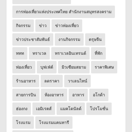
การท่องเที่ยวแห่งประเทศไทย สำนักงานสมุทรสงคราม
กิจกรรม
ข่าว
ข่าวท่องเที่ยว
ข่าวประชาสัมพันธ์
งานกิจกรรม
ตรุษจีน
ททท
ทราเวล
ทราเวลอินเทรนด์
ที่พัก
ท่องเที่ยว
บุฟเฟ่ต์
มิวเซียมสยาม
ราคาพิเศษ
ร้านอาหาร
ลดราคา
วาเลนไทน์
สายการบิน
ห้องอาหาร
อาหาร
อโกด้า
ฮ่องกง
เอมิเรตส์
แมคโดนัลด์
โปรโมชั่น
โรงแรม
โรงแรมแคนทารี