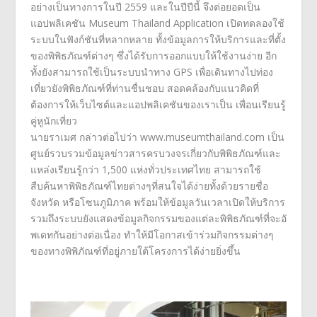
อย่างเป็นทางการในปี 2559
และในปีปีนี้ จึงต่อยอดเป็น
แอปพลิเคชัน
Museum Thailand Application
เปิดทดลองใช้
ระบบ
ในฟังก์ชันที่
หลากหลาย ทั้งข้อมูลการให้บริการและที่ตั้
ง
ของพิพิธภัณฑ์ต่างๆ
ซึ่ง
ได้รับการออกแบบให้ใช้งานง่
าย อีก
ทั้งยังสามารถใช้
เป็
นระบบนำทาง
GPS
เพื่อเดินทางไปท่อง
เที่ยวยังพิ
พิธภัณฑ์ที่ท่านชื่นชอบ สอดคล้องกับแนวคิดที่
ต้องการให้
เว็บไซต์และแอปพลิเคชั
นของเราเป็น
เพื่อนเรียนรู้
คู่หูนักเที่ยว
นายราเมศ กล่าวต่อไปว่า
www.museumthailand.com
เป็น
ศูนย์รวบรวมข้อมูลข่
าวสารครบวงจรเกี่ยวกับพิพิธภั
ณฑ์และ
แหล่งเรียนรู้
กว่า
1,500
แห่งทั่วประเทศไทย
สามารถใช้
สืบค้นหา
พิพิธภัณฑ์
ไทยต่างๆที่สนใจได้ง่ายทั้งด้
วยรายชื่อ
จังหวัด หรือโซนภูมิภาค พร้อมให้ข้อมูลวันเวลาเปิดให้
บริการ
รวมถึงระบบยังแสดงข้อมูลกิ
จกรรมของแต่ละพิพิธภัณฑ์ที่จะอั
พเดทกันอย่างต่อเนื่อง ทำให้
มีโอกาสเข้าร่วมกิจกรรมต่
างๆ
ของทางพิพิภัณฑ์ที่อยู่
ภายใต้โครงการได้ง่าย
ยิ่งขึ้น